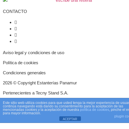
CONTACTO
+507 6504-4822
+507 390-1759
+507 390-5692
contacto@estanterias.com.pa
Aviso legal y condiciones de uso
Política de cookies
Condiciones generales
2026 © Copyright Estanterías Panamur
Pertenecientes a Tecny Stand S.A.
Este sitio web utiliza cookies para que usted tenga la mejor experiencia de usuar
continúa navegando está dando su consentimiento para la aceptación de las
mencionadas cookies y la aceptación de nuestra
política de cookies
, pinche el 
para mayor información.
plugin co
ACEPTAR