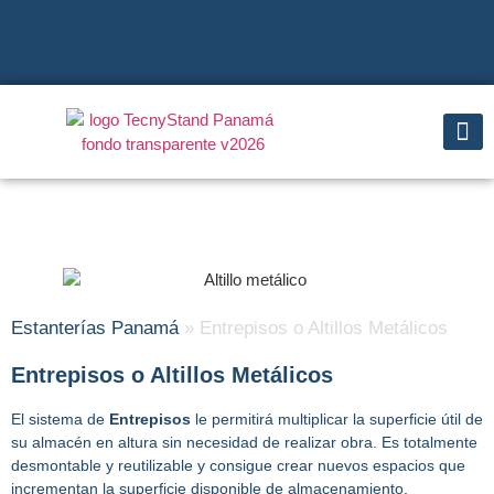
Sistemas
Inspecciones 
Casos p
Blog de l
Estanterías Panamá
»
Entrepisos o Altillos Metálicos
Entrepisos o Altillos Metálicos
El sistema de
Entrepisos
le permitirá multiplicar la superficie útil de
su almacén en altura sin necesidad de realizar obra. Es totalmente
desmontable y reutilizable y consigue crear nuevos espacios que
incrementan la superficie disponible de almacenamiento.