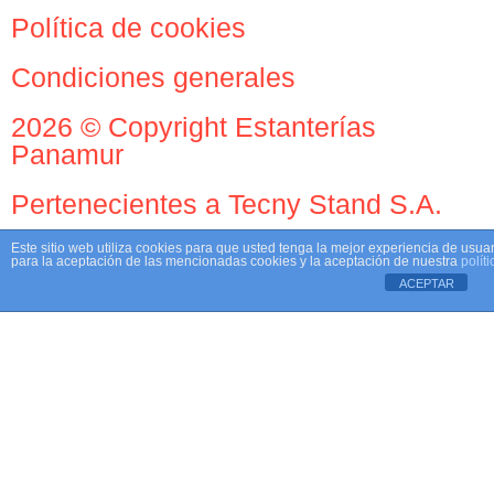
Política de cookies
Condiciones generales
2026 © Copyright Estanterías
Panamur
Pertenecientes a Tecny Stand S.A.
Este sitio web utiliza cookies para que usted tenga la mejor experiencia de usu
para la aceptación de las mencionadas cookies y la aceptación de nuestra
polít
ACEPTAR