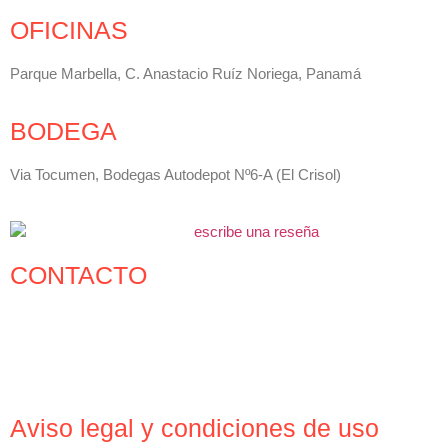
OFICINAS
Parque Marbella, C. Anastacio Ruíz Noriega, Panamá
BODEGA
Via Tocumen, Bodegas Autodepot Nº6-A (El Crisol)
CONTACTO
+507 6504-4822
+507 390-1759
+507 390-5692
contacto@estanterias.com.pa
Aviso legal y condiciones de uso