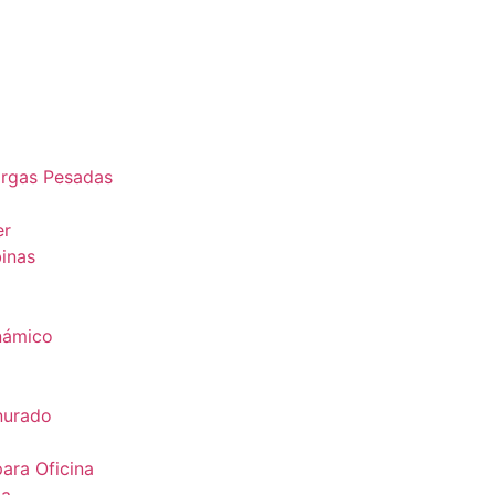
argas Pesadas
er
binas
inámico
nurado
ara Oficina