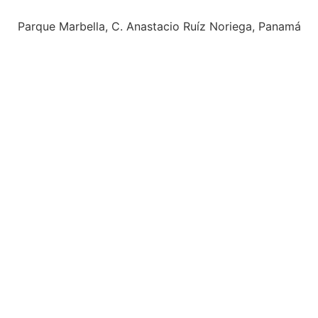
+507 6504-4822
contacto@estanterias.com.pa
Parque Marbella, C. Anastacio Ruíz Noriega, Panamá