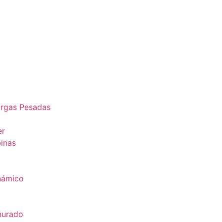
argas Pesadas
er
binas
inámico
nurado