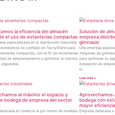
mos la eficiencia del almacén
Solución de alm
e el uso de estanterías compactas
empresa distrib
gimnasio
sa especializada en la distribución mayorista
odomésticos ha confiado en TecnyStand para
Una empresa especial
estanterías compactas, con el fin de incrementar
máquinas de gimnasio
dad de almacenamiento y optimizar al máximo
para optimizar su es
 disponible.
instalación de estante
in.
»
Leer más »
chamos al máximo el espacio y
Aprovechamos al
de bodega de empresa del sector
bodega con esta
o
mayor eficienci
edicada al comercio al por menor de muebles
Empresa dedicada a 