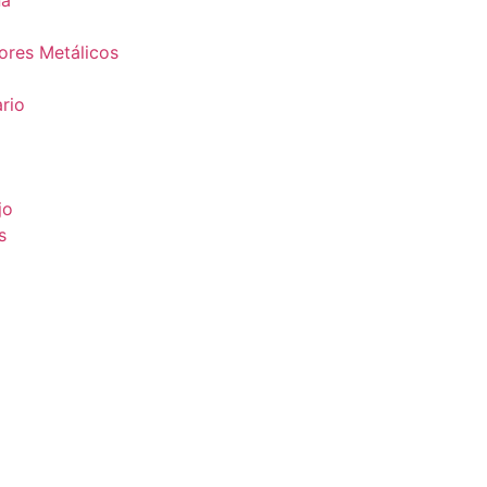
na
ores Metálicos
rio
jo
s