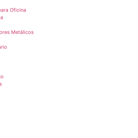
ara Oficina
na
ores Metálicos
rio
jo
s