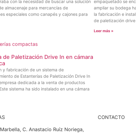
raba con la necesidad de buscar una solución
empaquetado se enco
 de almacenaje para mercancías de
ampliar su bodega h
es especiales como canapés y cajones para
la fabricación e inst
de paletización driv
»
Leer más »
 de Paletización Drive In en cámara
ica
ón y fabricación de un sistema de
iento de Estanterías de Paletización Drive In
empresa dedicada a la venta de productos
 Este sistema ha sido instalado en una cámara
.
»
AS
CONTACTO
Marbella, C. Anastacio Ruíz Noriega,
+507 6504-