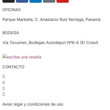
OFICINAS
Parque Marbella, C. Anastacio Ruíz Noriega, Panamá
BODEGA
Via Tocumen, Bodegas Autodepot Nº6-A (El Crisol)
CONTACTO
+507 6504-4822
+507 390-1759
+507 390-5692
contacto@estanterias.com.pa
Aviso legal y condiciones de uso