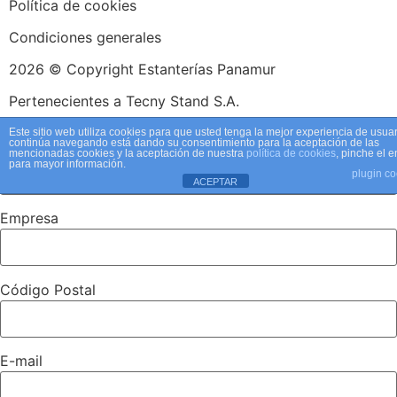
Política de cookies
Condiciones generales
2026 © Copyright Estanterías Panamur
Pertenecientes a Tecny Stand S.A.
Este sitio web utiliza cookies para que usted tenga la mejor experiencia de usuar
continúa navegando está dando su consentimiento para la aceptación de las
Persona de contacto
mencionadas cookies y la aceptación de nuestra
política de cookies
, pinche el 
para mayor información.
plugin co
ACEPTAR
Empresa
Código Postal
E-mail