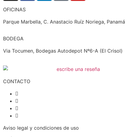
OFICINAS
Parque Marbella, C. Anastacio Ruíz Noriega, Panamá
BODEGA
Via Tocumen, Bodegas Autodepot Nº6-A (El Crisol)
CONTACTO
+507 6504-4822
+507 390-1759
+507 390-5692
contacto@estanterias.com.pa
Aviso legal y condiciones de uso